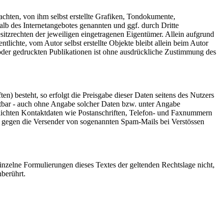
chten, von ihm selbst erstellte Grafiken, Tondokumente,
lb des Internetangebotes genannten und ggf. durch Dritte
tzrechten der jeweiligen eingetragenen Eigentümer. Allein aufgrund
tlichte, vom Autor selbst erstellte Objekte bleibt allein beim Autor
oder gedruckten Publikationen ist ohne ausdrückliche Zustimmung des
n) besteht, so erfolgt die Preisgabe dieser Daten seitens des Nutzers
utbar - auch ohne Angabe solcher Daten bzw. unter Angabe
lichten Kontaktdaten wie Postanschriften, Telefon- und Faxnummern
tte gegen die Versender von sogenannten Spam-Mails bei Verstössen
einzelne Formulierungen dieses Textes der geltenden Rechtslage nicht,
nberührt.