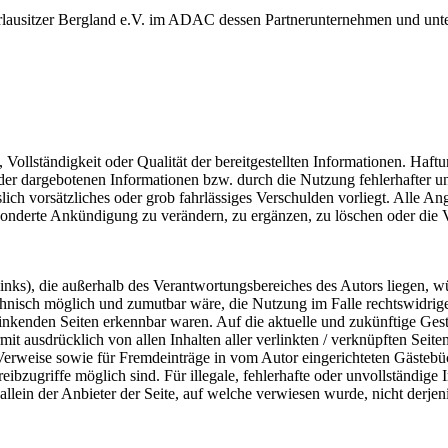
rlausitzer Bergland e.V. im ADAC dessen Partnerunternehmen und unt
, Vollständigkeit oder Qualität der bereitgestellten Informationen. Haf
 der dargebotenen Informationen bzw. durch die Nutzung fehlerhafter u
lich vorsätzliches oder grob fahrlässiges Verschulden vorliegt. Alle An
onderte Ankündigung zu verändern, zu ergänzen, zu löschen oder die Ve
nks), die außerhalb des Verantwortungsbereiches des Autors liegen, wü
chnisch möglich und zumutbar wäre, die Nutzung im Falle rechtswidriger
linkenden Seiten erkennbar waren. Auf die aktuelle und zukünftige Gesta
ermit ausdrücklich von allen Inhalten aller verlinkten / verknüpften Seit
 Verweise sowie für Fremdeinträge in vom Autor eingerichteten Gästebü
ibzugriffe möglich sind. Für illegale, fehlerhafte oder unvollständige
llein der Anbieter der Seite, auf welche verwiesen wurde, nicht derjeni