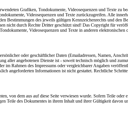
r verwendeten Grafiken, Tondokumente, Videosequenzen und Texte zu bea
Tondokumente, Videosequenzen und Texte zurückzugreifen. Alle innerha
en Bestimmungen des jeweils gültigen Kennzeichenrechts und den Besi
n nicht durch Rechte Dritter geschützt sind! Das Copyright für veröffen
, Tondokumente, Videosequenzen und Texte in anderen elektronischen 
rsönlicher oder geschäftlicher Daten (Emailadressen, Namen, Anschrifte
lung aller angebotenen Dienste ist - soweit technisch möglich und zum
 der im Rahmen des Impressums oder vergleichbarer Angaben veröffent
ich angeforderten Informationen ist nicht gestattet. Rechtliche Schri
chten, von dem aus auf diese Seite verwiesen wurde. Sofern Teile oder 
rigen Teile des Dokumentes in ihrem Inhalt und ihrer Gültigkeit davon u