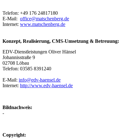
Telefon: +49 176 24817180
E-Mail:
office@matschenberg.de
Internet:
www.matschenberg.de
Konzept, Realisierung, CMS-Umsetzung & Betreuung:
EDV-Dienstleistungen Oliver Hänsel
Johannisstraße 9
02708 Löbau
Telefon: 03585 8391240
E-Mail:
info@edv-haensel.de
Internet:
http://www.edv-haensel.de
Bildnachweis:
-
Copyright: