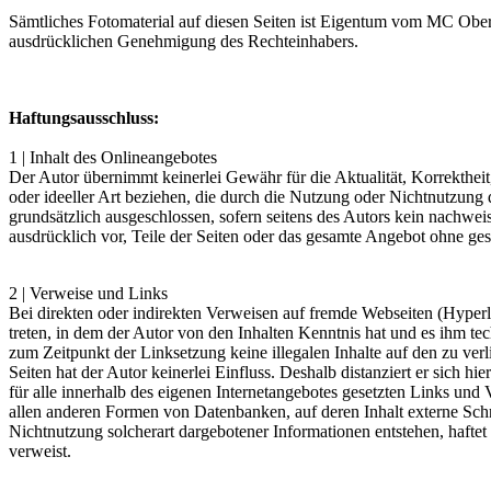
Sämtliches Fotomaterial auf diesen Seiten ist Eigentum vom MC Obe
ausdrücklichen Genehmigung des Rechteinhabers.
Haftungsausschluss:
1 | Inhalt des Onlineangebotes
Der Autor übernimmt keinerlei Gewähr für die Aktualität, Korrektheit
oder ideeller Art beziehen, die durch die Nutzung oder Nichtnutzung
grundsätzlich ausgeschlossen, sofern seitens des Autors kein nachweis
ausdrücklich vor, Teile der Seiten oder das gesamte Angebot ohne ges
2 | Verweise und Links
Bei direkten oder indirekten Verweisen auf fremde Webseiten (Hyperli
treten, in dem der Autor von den Inhalten Kenntnis hat und es ihm te
zum Zeitpunkt der Linksetzung keine illegalen Inhalte auf den zu ver
Seiten hat der Autor keinerlei Einfluss. Deshalb distanziert er sich hi
für alle innerhalb des eigenen Internetangebotes gesetzten Links und
allen anderen Formen von Datenbanken, auf deren Inhalt externe Schre
Nichtnutzung solcherart dargebotener Informationen entstehen, haftet a
verweist.