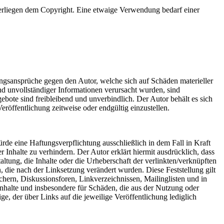
erliegen dem Copyright. Eine etwaige Verwendung bedarf einer
tungsansprüche gegen den Autor, welche sich auf Schäden materieller
nd unvollständiger Informationen verursacht wurden, sind
gebote sind freibleibend und unverbindlich. Der Autor behält es sich
röffentlichung zeitweise oder endgültig einzustellen.
rde eine Haftungsverpflichtung ausschließlich in dem Fall in Kraft
 Inhalte zu verhindern. Der Autor erklärt hiermit ausdrücklich, dass
ltung, die Inhalte oder die Urheberschaft der verlinkten/verknüpften
en, die nach der Linksetzung verändert wurden. Diese Feststellung gilt
chern, Diskussionsforen, Linkverzeichnissen, Mailinglisten und in
 Inhalte und insbesondere für Schäden, die aus der Nutzung oder
ge, der über Links auf die jeweilige Veröffentlichung lediglich